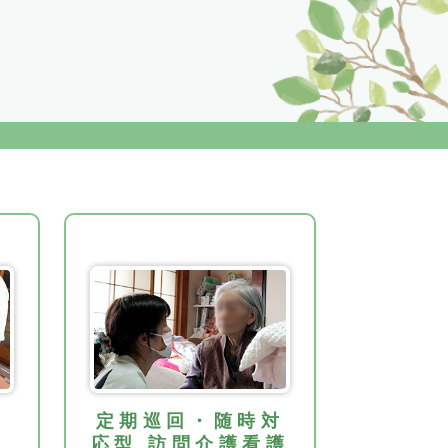
定期巡回・随時対
応型
訪問介護看護