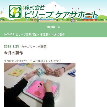
MENU
»
»
HOME
ビリーブ活動日記
未分類
今月の製作
2017.1.25
カテゴリー :
未分類
今月の製作
今月は節分にむけて、豆入れ作りをしています！