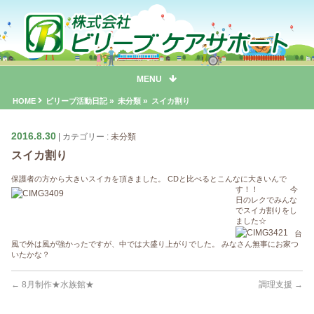
MENU
»
»
HOME
ビリーブ活動日記
未分類
スイカ割り
2016.8.30
カテゴリー :
未分類
スイカ割り
保護者の方から大きいスイカを頂きました。 CDと比べるとこんなに大きいんで
す！！
今
日のレクでみんな
でスイカ割りをし
ました☆
台
風で外は風が強かったですが、中では大盛り上がりでした。 みなさん無事にお家つ
いたかな？
←
8月制作★水族館★
調理支援
→