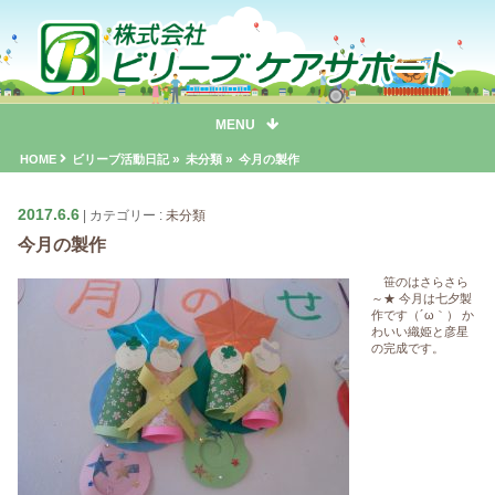
MENU
»
»
HOME
ビリーブ活動日記
未分類
今月の製作
2017.6.6
カテゴリー :
未分類
今月の製作
笹のはさらさら
～★ 今月は七夕製
作です（´ω｀） か
わいい織姫と彦星
の完成です。